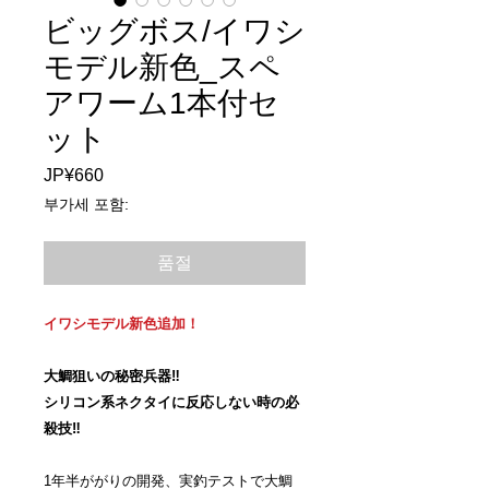
ビッグボス/イワシ
モデル新色_スペ
アワーム1本付セ
ット
JP¥660
가
격
부가세 포함:
품절
イワシモデル新色追加！
大鯛狙いの秘密兵器‼︎
シリコン系ネクタイに反応しない時の必
殺技‼︎
1年半ががりの開発、実釣テストで大鯛