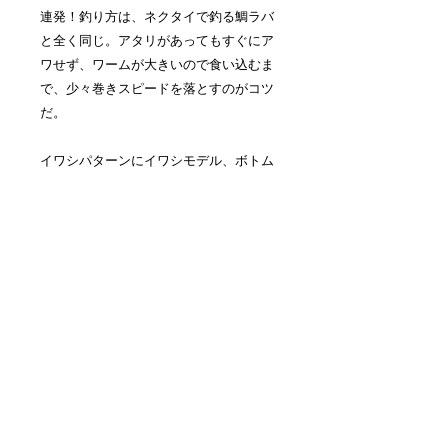
連発！
釣り方は、ネクタイで釣る鯛ラバ
と全く同じ。アタリがあってもすぐにア
ワせず、ワームが大きいので食い込むま
で、少々巻きスピードを落とすのがコツ
だ。
イワシパターンにイワシモデル、ボトム
狙いにバチモデルが効果的！
セッティング:
ヘッドを通したリーダー
を、フック付きの平打ちリングに結ぶだ
け。
佐々木洋三が自信を持ってプレゼンツ！