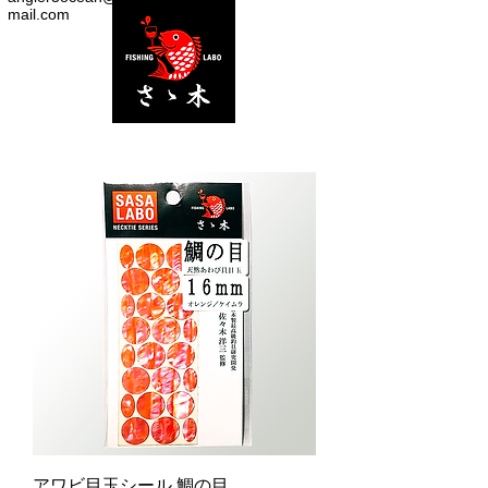
mail.com
アワビ目玉シール 鯛の目