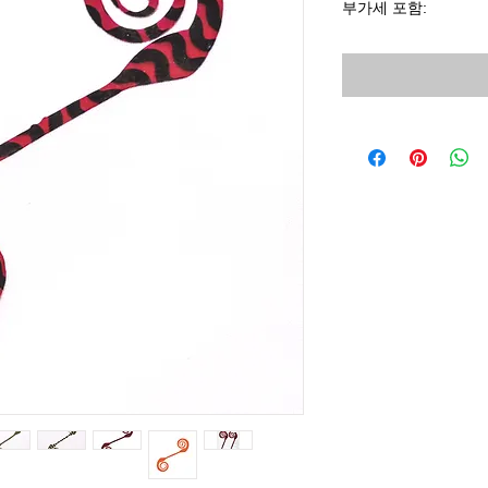
격
부가세 포함: