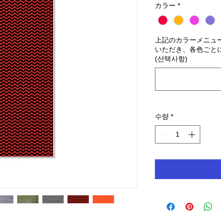
カラー
*
上記のカラーメニュ
いただき、各色ごと
(선택사항)
수량
*