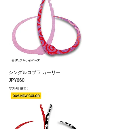
シングルコブラ カーリー
가격
JP¥660
부가세 포함: