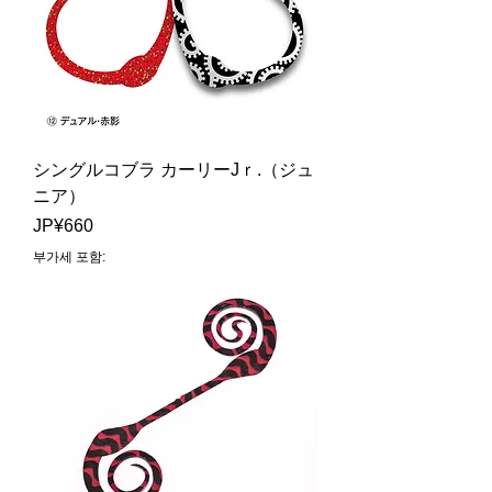
シングルコブラ カーリーJｒ.（ジュ
ニア）
가격
JP¥660
부가세 포함: